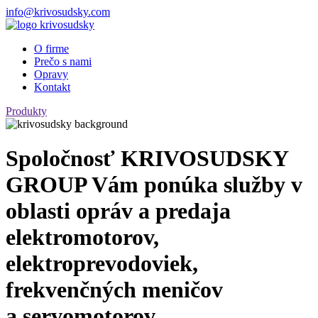
info@krivosudsky.com
O firme
Prečo s nami
Opravy
Kontakt
Produkty
Spoločnosť KRIVOSUDSKY
GROUP Vám ponúka služby v
oblasti opráv a predaja
elektromotorov,
elektroprevodoviek,
frekvenčných meničov
a servomotorov.