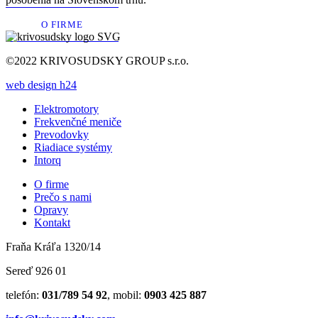
O FIRME
©2022 KRIVOSUDSKY GROUP s.r.o.
web design h24
Elektromotory
Frekvenčné meniče
Prevodovky
Riadiace systémy
Intorq
O firme
Prečo s nami
Opravy
Kontakt
Fraňa Kráľa 1320/14
Sereď 926 01
telefón:
031/789 54 92
, mobil:
0903 425 887