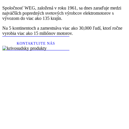
Spoločnosť WEG, založená v roku 1961, sa dnes zaraďuje medzi
najväčších popredných svetových výrobcov elektromotorov s
vývozom do viac ako 135 krajín.
Na 5 kontinentoch a zamestnáva viac ako 30,000 ľudí, ktorí ročne
vyrobia viac ako 15 miliónov motorov.
KONTAKTUJTE NÁS
ŠIROKÁ ŠKÁLA
PRODUKTOV
Produkty
Elektromotory
Rozsiahly sortiment priemyselných elektromotorov WEG ponúka
riešenia splňujúce tie najjednoduchšie požiadavky až po
najnáročnejšie aplikácie v agresívnom prostredí, pričom kladie dôraz
na zákaznícky servis.
ZISTIŤ VIAC
spojky a brzdy