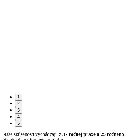
1
2
3
4
5
Naše skúsenosti vychádzajú z
37 ročnej praxe a 25 ročného
pôsobenia na Slovenskom trhu.